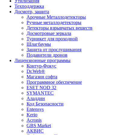
Утилизация
Техподдержка
Досмотр, защита
Арочные Металлодетекторы
Ручные металлодетекторы
Детекторы взрывчатых веществ
Досмотровые зеркала
Турникет для проходной
Шлагбаумы
Защита от прослушивания
Подавители дронов
Лицензионные программы
Контур-Фокус
Dr.Web®
Магазин софта
Программное обеспечение
ESET NOD 32
SYMANTEC
Аладдин
Код Безопасности
Entensys
Kerio
Acronis
GBS Market
АКВИС